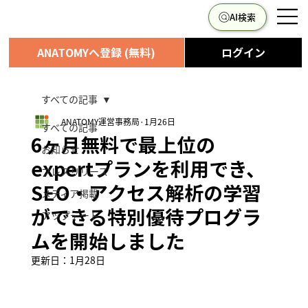
AI検索
ANATOMYへ登録 (無料)
ログイン
すべての記事
ANATOMY運営事務局
1月26日
すべての記事
6ヶ月無料で最上位の
お知らせ
expertプランを利用でき、
プレスリリース
SEO・アクセス解析の学習
メディア掲載
ができる特別優待プログラ
アップデート
ムを開始しました
更新日：
1月28日