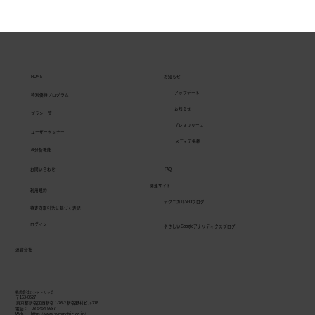
HOME
お知らせ
アップデート
特別優待プログラム
お知らせ
プラン一覧
プレスリリース
ユーザーセミナー
メディア掲載
AI分析機能
お問い合わせ
FAQ
Webサイトリニューアルのお知らせ
関連サイト
利用規約
テクニカルSEOブログ
特定商取引法に基づく表記
ログイン
やさしいGoogleアナリティクスブログ
運営会社
株式会社シンメトリック
〒163-0527
東京都新宿区西新宿 1-26-2 新宿野村ビル27F
電話：
03-5454-9687
Web：
https://www.symmetric.co.jp/