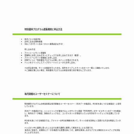
特別優待プログラム募集期間と申込方法
各月ごとに先着20社
お申し込みは随時募集
1社につき1サイトのみ（ホスト連携設定は不可）
​申し込み方法
アナトミーにサイト登録時
登録時にお申し込みボタンにチェックでお申し込みできます（推奨）。
アナトミーにサイト登録後にお申し込み
対象サイトに「特別優待プログラム対象」のバッジが表示されます。
バッジをクリックしてアップグレードメニューからお申し込み。
※お申込受付後、サイトの確認を行ったのち、条件をクリアしたサイトのオーナー様にご連絡いたします。
※ご連絡が通じない場合、特別優待プログラムの参加を取り消す場合もございます。
毎月開催のユーザーセミナーについて
特別優待プログラムの参加者様は毎月開催のユーザーセミナー（月次データ確認会、AI分析を身につける勉強会）に招待
しています。
月次データ確認会では、シンメトリックが運営するレンタサイクル事業「RIDEAWAY」のサービスサイトのデータを解説
し、毎月のデータ確認、施策のチェックなど、コンサルタントが普段行っている月次のサイトチェックを実践していき
ます。
AI分析を身につける勉強会では、アナトミーのAI分析機能を用いて、サイト分析を効率よく実践する方法を解説していき
ます。
ハンズオン中に疑問に思ったことはその場で講師に質問して解消することも可能です。
毎月のご参加で、定期的にデータを確認する習慣を身につけ、疑問を解消しながらアクセス解析のスキルアップを目指
すことができます。