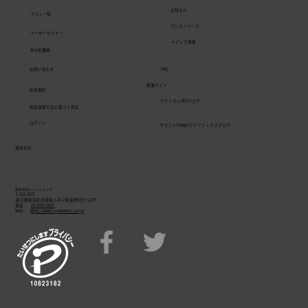
お知らせ
プラン一覧
プレスリリース
ユーザーセミナー
メディア掲載
AI分析機能
Webサイト分析ツール「ANATOMY」に
お問い合わせ
FAQ
新機能。無料プランがPVランキング・
関連サイト
利用規約
PDF出力・AI分析(β版)で大幅強化、有料
テクニカルSEOブログ
特定商取引法に基づく表記
オプション「dashboard PLUS」も登場
ログイン
やさしいGoogleアナリティクスブログ
運営会社
株式会社シンメトリック
〒163-0527
東京都新宿区西新宿 1-26-2 新宿野村ビル27F
電話：
03-5454-9687
Web：
https://www.symmetric.co.jp/