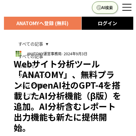
AI検索
ANATOMYへ登録 (無料)
ログイン
すべての記事
ANATOMY運営事務局
2024年9月3日
すべての記事
Webサイト分析ツール
お知らせ
「ANATOMY」、無料プラ
プレスリリース
ンにOpenAI社のGPT-4を搭
メディア掲載
載したAI分析機能（β版）を
アップデート
追加。AI分析含むレポート
出力機能も新たに提供開
始。